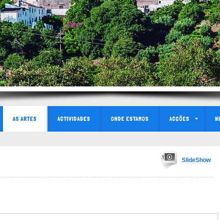
AS ARTES
ACTIVIDADES
ONDE ESTAMOS
ACÇÕES
N
SlideShow