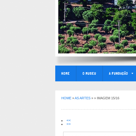
HOME
O MUSEU
A FUNDAÇÃO
HOME
»
AS ARTES
»
» IMAGEM 15/16
<<
>>