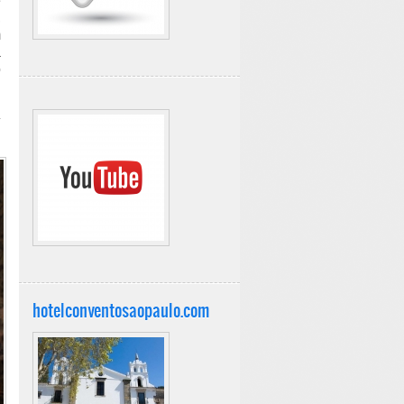
e
,
m
a
o
hotelconventosaopaulo.com