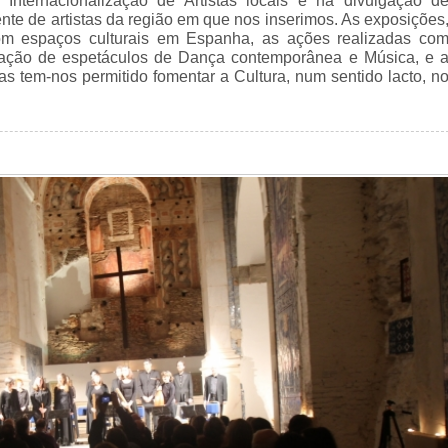
Internacionalização de Artistas locais e na divulgação d
ente de artistas da região em que nos inserimos. As exposições
om espaços culturais em Espanha, as ações realizadas co
ização de espetáculos de Dança contemporânea e Música, e 
as tem-nos permitido fomentar a Cultura, num sentido lacto, n